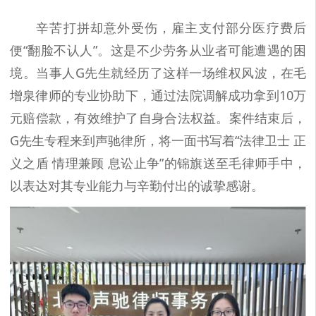
辛苦打拼却意外受伤，雇主支付部分医疗费后
便“翻脸不认人”。这是不少劳务从业者可能遭遇的困
境。当事人G先生就经历了这样一场维权风波，在毛
增泉律师的专业协助下，通过法院调解成功拿到10万
元赔偿款，有效维护了自身合法权益。案件结束后，
G先生专程来到声驰律所，将一面书写着“法律卫士 正
义之盾 情理兼顾 息讼止争”的锦旗送至毛律师手中，
以表达对其专业能力与辛勤付出的诚挚感谢。