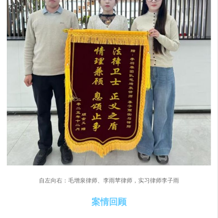
自左向右：毛增泉律师、李雨苹律师，实习律师李子雨
案情回顾