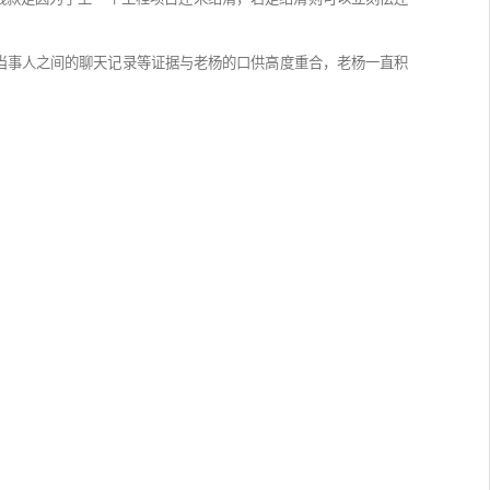
全数退还。小王虽然认为200万有点多，但又觉得舍不得孩
等手上的工程做完才能退。小王觉得老杨不但没把事情办
的用途，还将其余钱款用于偿还个人债务和工程项目的投
的200万元。老杨辩称自己与北京的某局局长是朋友关
经将现有资金都退还给了小王，剩下的钱款是因为手上一
好了的，怎么就被对方说成诈骗了呢?
的居间法律关系。现有的银行流水、当事人之间的聊天记