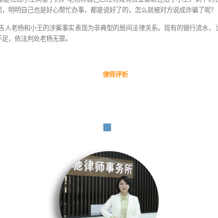
用于疏通关系和交通餐饮，若事情没办成则老杨将200万
而老杨称自己手头紧，也只退还了35万元，其余的钱要
老杨不仅将200万元用于协调关系和交通餐饮等帮忙办事
无罪——他既没有欺骗小王，也没有想要非法占有小王给他
还债和投资工程项目都是经过小王同意了的。老杨称自己已
法，老杨感到很委屈，明明自己也是好心帮忙办事，都是说
理，法院认为被告人老杨和小王的涉案事实表现为非典型
力，检方的指控证据不足，依法判处老杨无罪。