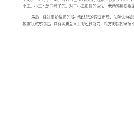
的人能够帮忙，两人相谈甚欢。
于是小王和老杨约定由小王给老杨200万元
但两年过去了，小王的事情仍未得到解决，
为，便报警称老杨对其进行诈骗。
公安机关和检察机关经过侦查和审查，认为
诉。
老杨对公诉机关的指控进行否认，认为自己
都向小王进行了告知。并且自己将钱款用于
小王。小王也是同意了的。对于小王报警的做
最后，经过辩护律师的辩护和法院的调查审
极履行双方约定，具有实质意义上的还款能